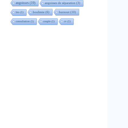
angoisses
(19)
angoisses de séparation
(3)
boulimie
(6)
burnout
(10)
bio
(1)
consultation
(1)
couple
(1)
cv
(1)