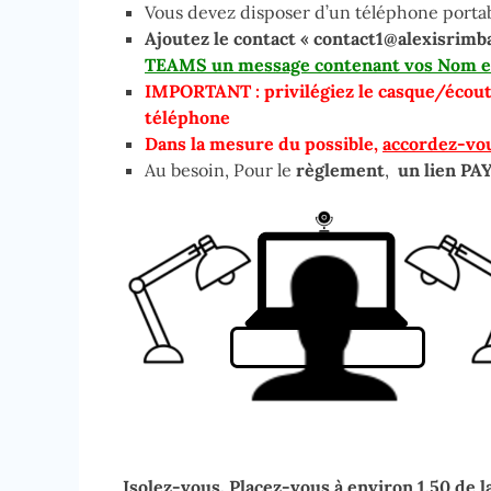
Vous devez disposer d’un téléphone porta
Ajoutez le contact « contact1@alexisri
TEAMS
un message contenant vos Nom et
IMPORTANT : privilégiez le casque/écoute
téléphone
Dans la mesure du possible,
accordez-vou
Au besoin, Pour le
règlement
,
un lien PA
Isolez-vous. Placez-
vous
à environ 1,50 de l