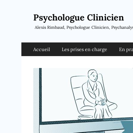
Psychologue Clinicien
Alexis Rimbaud, Psychologue Clinicien, Psychanaly
Menu
Aller
Accueil
Les prises en charge
En pr
au
principal
contenu