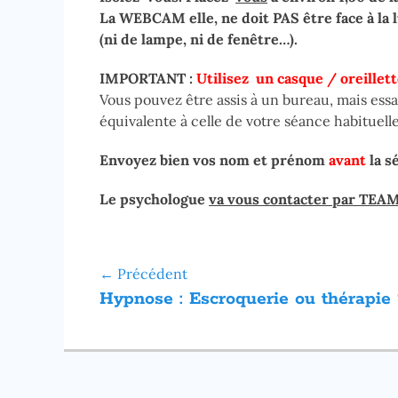
La WEBCAM elle, ne doit PAS être face à la 
(ni de lampe, ni de fenêtre…).
IMPORTANT :
Utilisez un casque / oreillet
Vous pouvez être assis à un bureau, mais essa
équivalente à celle de votre séance habituelle
Envoyez bien vos nom et prénom
avant
la s
Le psychologue
va vous contacter par TEAM
Navigation
← Précédent
Article
Hypnose : Escroquerie ou thérapie 
de
précédent :
l’article