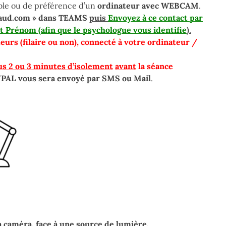
ble ou de préférence d’un
ordinateur avec WEBCAM
.
mbaud.com » dans TEAMS
puis
Envoyez à ce contact par
 Prénom (afin que le psychologue vous identifie
)
.
urs (filaire ou non), connecté à votre ordinateur /
s 2 ou 3 minutes d’isolement
avant
la séance
YPAL vous sera envoyé par SMS ou Mail
.
a caméra, face à une source de lumière.