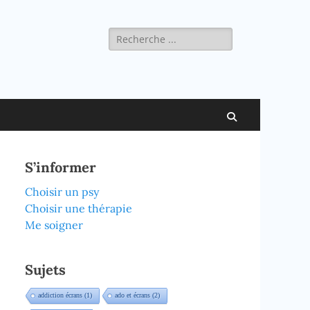
Rechercher :
Recherche
S’informer
Choisir un psy
Choisir une thérapie
Me soigner
Sujets
addiction écrans
(1)
ado et écrans
(2)