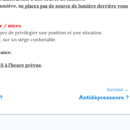
lumière, n
e placez pas de source de lumière derrière vous
te / micro.
yez de privilégier une position et une situation
, sur un siège confortable.
éance.
S à l’heure prévue
.
Suivant →
Article
?
Antidépresseurs ?
suivant :