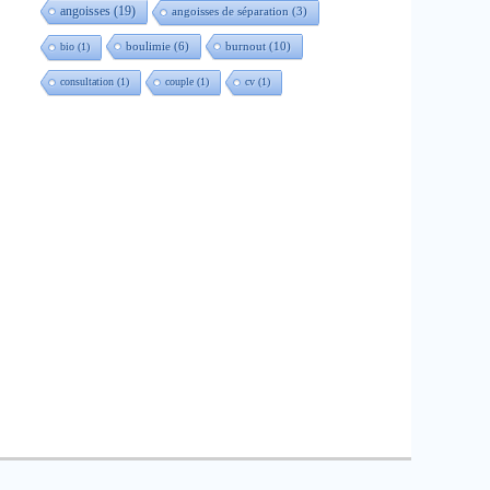
angoisses
(19)
angoisses de séparation
(3)
boulimie
(6)
burnout
(10)
bio
(1)
consultation
(1)
couple
(1)
cv
(1)