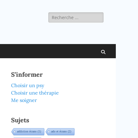
Rechercher :
Recherche
S’informer
Choisir un psy
Choisir une thérapie
Me soigner
Sujets
addiction écrans
(1)
ado et écrans
(2)