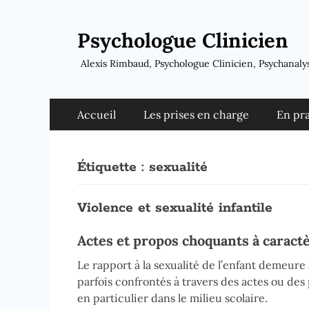
Psychologue Clinicien
Alexis Rimbaud, Psychologue Clinicien, Psychanaly
Menu
Aller
Accueil
Les prises en charge
En pr
au
principal
contenu
Étiquette :
sexualité
Violence et sexualité infantile
Actes et propos choquants à caractè
Le rapport à la sexualité de l’enfant demeure
parfois confrontés à travers des actes ou de
en particulier dans le milieu scolaire.