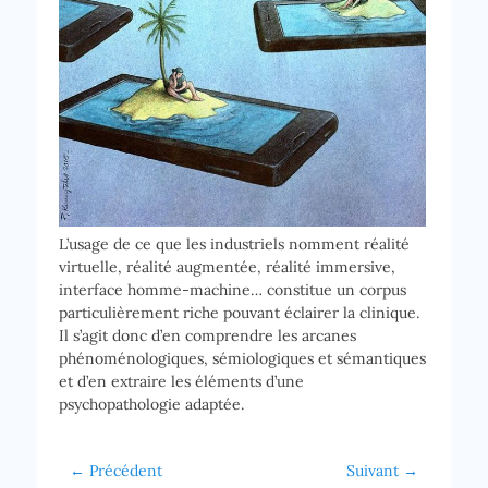
L’usage de ce que les industriels nomment réalité
virtuelle, réalité augmentée, réalité immersive,
interface homme-machine… constitue un corpus
particulièrement riche pouvant éclairer la clinique.
Il s’agit donc d’en comprendre les arcanes
phénoménologiques, sémiologiques et sémantiques
et d’en extraire les éléments d’une
psychopathologie adaptée.
Navigation
← Précédent
Suivant →