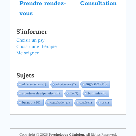
Article
Article
de
Prendre rendez-
Consultation
précédent :
suivant :
l’article
vous
S’informer
Choisir un psy
Choisir une thérapie
Me soigner
Sujets
angoisses
(19)
addiction écrans
(1)
ado et écrans
(2)
boulimie
(6)
angoisses de séparation
(3)
bio
(1)
burnout
(10)
consultation
(1)
couple
(1)
cv
(1)
Copyright © 2026
Psychologue Clinicien
. All Rights Reserved.