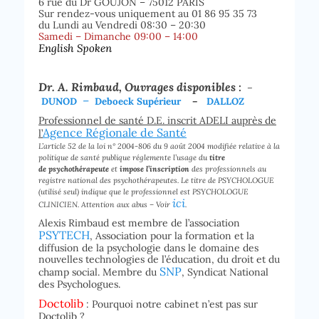
6 rue du Dr GOUJON – 75012 PARIS
Sur rendez-vous uniquement au 01 86 95 35 73
du Lundi au Vendredi 08:30 – 20:30
Samedi – Dimanche 09:00 – 14:00
English Spoken
Dr. A. Rimbaud, Ouvrages disponibles
:
–
–
DUNOD
Deboeck Supérieur
–
DALLOZ
Professionnel de santé D.E. inscrit ADELI auprès de
Agence Régionale de Santé
l’
L’article 52 de la loi n° 2004-806 du 9 août 2004 modifiée relative à la
politique de santé publique réglemente l’usage du
titre
de psychothérapeute
et
impose l’inscription
des professionnels au
registre national des psychothérapeutes. Le titre de PSYCHOLOGUE
(utilisé seul) indique que le professionnel est PSYCHOLOGUE
ici
CLINICIEN. Attention aux abus – Voir
.
Alexis Rimbaud est membre de l’association
PSYTECH
, Association pour la formation et la
diffusion de la psychologie dans le domaine des
nouvelles technologies de l’éducation, du droit et du
SNP
champ social. Membre du
, Syndicat National
des Psychologues.
Doctolib
: Pourquoi notre cabinet n’est pas sur
Doctolib ?