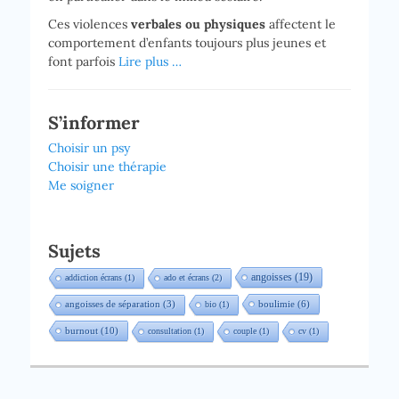
Ces violences
verbales ou physiques
affectent le
comportement d’enfants toujours plus jeunes et
font parfois
Lire plus …
S’informer
Choisir un psy
Choisir une thérapie
Me soigner
Sujets
angoisses
(19)
addiction écrans
(1)
ado et écrans
(2)
boulimie
(6)
angoisses de séparation
(3)
bio
(1)
burnout
(10)
consultation
(1)
couple
(1)
cv
(1)