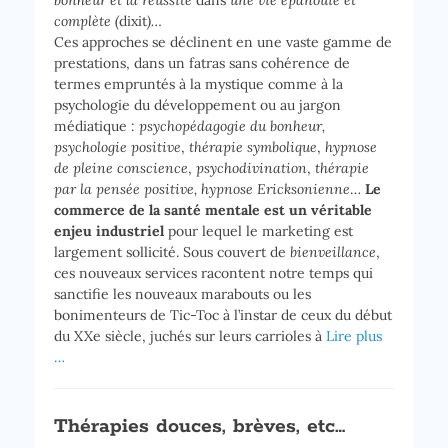
bonheur et la réussite
dans
une vie épanouie et
complète (
dixit
)…
Ces approches se déclinent en une vaste gamme de
prestations, dans un fatras sans cohérence de
termes empruntés à la mystique comme à la
psychologie du développement ou au jargon
médiatique :
psychopédagogie du bonheur,
psychologie positive
,
thérapie symbolique
,
hypnose
de pleine conscience
,
psychodivination
,
thérapie
par la pensée positive, hypnose Ericksonienne
…
Le
commerce de la santé mentale est un véritable
enjeu industriel
pour lequel le marketing est
largement sollicité. Sous couvert de
bienveillance
,
ces nouveaux services racontent notre temps qui
sanctifie les nouveaux marabouts ou les
bonimenteurs de Tic-Toc à l’instar de ceux du début
du XXe siècle, juchés sur leurs carrioles à
Lire plus
…
Thérapies douces, brèves, etc…