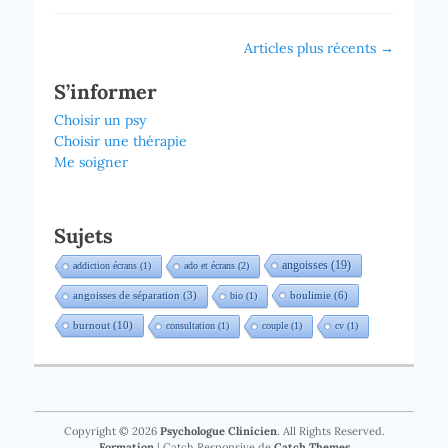
Navigation
Articles plus récents
→
des
S’informer
articles
Choisir un psy
Choisir une thérapie
Me soigner
Sujets
angoisses
(19)
addiction écrans
(1)
ado et écrans
(2)
boulimie
(6)
angoisses de séparation
(3)
bio
(1)
burnout
(10)
consultation
(1)
couple
(1)
cv
(1)
Copyright © 2026
Psychologue Clinicien
. All Rights Reserved.
Formation
| Catch Responsive de
Catch Themes